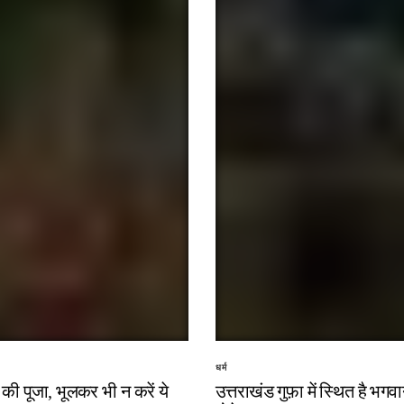
RAPID
2019
3, 2025
New
R
5
Pare
nts)
TEAM
OCTOBER
RAPID
30, 2025
धर्म
की पूजा, भूलकर भी न करें ये
उत्तराखंड गुफ़ा में स्थित है भग