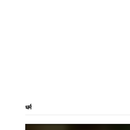
हेल्थ
लाइफस्टाइल
लाइफस्टाइल
हार्ट
स्तन
शिशु
अटैक
पान
की
ला
बनाम
त्वचा
सकते
फ़ॉर्मू
की
हैं ये
ला
देखभा
लक्षण,
दूध:
ल
भूलक
आपके
कैसे
र भी न
बच्चे
करें?
करें
के
7
नजर
लिए
आसा
अंदाज
क्या
न
सही
Baby
धर्म
ARVIND
है?
Skin
MARCH
KUMAR
20, 2019
care
Tips
ADMIN
JANUARY
29, 2026