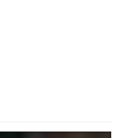
धर्म
धर्म
हेल्थ
अपने
रक्षाबं
हिसार
बाल
धन पर
की
गोपाल
ये 1
छात्रा
के
गलती
के
लिए
भारी
बायोइ
अपने
पड़
न्फॉर्मे
हाथों
सकती
टिक्स
से
है!
शोध
बनाए
जानें
से
यह
मुहूर्त
दर्दना
भोग।
से
क
जुड़ी
मस्ति
MANISHA
जरूरी
ष्क की
OBER
AUGUST
TRIPATHI
 2018
18, 2022
जान
चोट
कारी
का
अल्जा