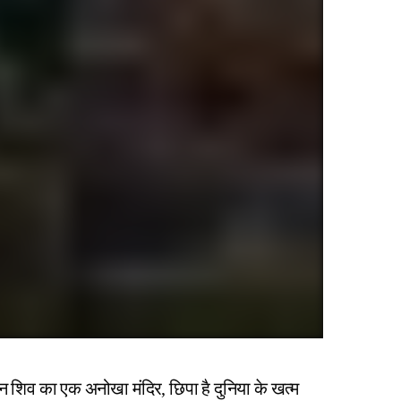
इमर से
MANISHA
JUNE
TRIPATHI
29,
संबंध
2022
उजाग
र हुआ
JULY
ADMIN
8,
2025
वान शिव का एक अनोखा मंदिर, छिपा है दुनिया के खत्म