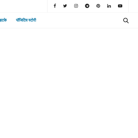
 हटके
पॉजिटिव स्टोरी
लाइफस्टाइल
शिशु की त्वचा की देखभाल कैसे करें? 7 आसान
Baby Skincare Tips
TEAM RAPID
DECEMBER 10, 2025
लाइफस्टाइल