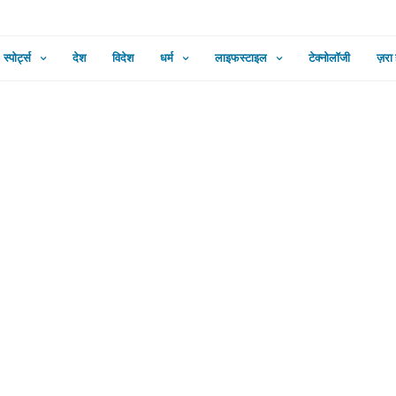
स्पोर्ट्स
देश
विदेश
धर्म
लाइफस्टाइल
टेक्नोलॉजी
ज़रा
दूध: आपके बच्चे के लिए क्या