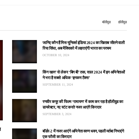
बॉलीवुड
हॉलीवुड
जानिए कौन हैं मिस यूनिवर्स इंडिया 2024 का खिताब जीतने वाली
रिया सिंघा, अब मैक्सिको में लहराएंगी भारत का परचम
OCTOBER 10, 2024
किंग खान’ से लेकर ‘बिग बी’ तक, साल 2024 में इन अभिनेताओं
ने भरा है सबसे अधिक ‘इनकम टैक्स’
SEPTEMBER 11, 2024
0 दिनों की देखभाल कैसे
रणवीर कपूर की फिल्म ‘रामायण’ में काम कर रहा है हॉलीवुड का
डायरेक्टर, नए स्टंट करते नजर आएंगे किरदार
Guide for New Parents)
SEPTEMBER 3, 2024
म
बॉर्डर-2 में नजर आएंगे अभिनेता वरुण धवन, पहली मर्तबा निभाएंगे
एक फौजी का किरदार