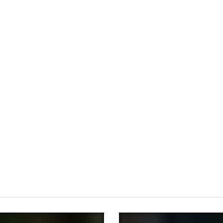
लाइफस्टाइल
लाइफस्टाइल
लाइफस्टाइल
हेल्थ
रोते
नवजा
हरसिं
जोड़ों
हुए
त शिशु
गार के
के दर्द
बच्चे
की
यह
से हैं
को
पहले
फायदे
परेशा
शांत
30
आप
न?
कैसे
दिनों
को
अपना
करें?
की
बना
एं ये 5
10
देखभा
देंगे
असर
आसा
ल
हमेशा
दार
न और
कैसे
के
घरेलू
असर
करें?
लिए
नुस्खे
दार
(A
स्व
MANU
घरेलू
Com
स्थ्य
OCT
VERMA
30,
तरीके
plete
Guid
MRITUNJAY
JULY
TEAM
TIWARY
30,
e for
NOVEMBER