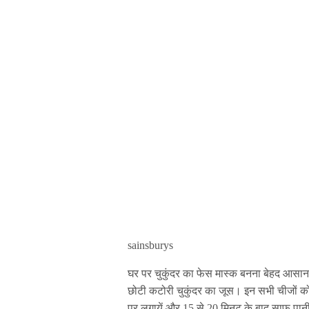
sainsburys
घर पर चुकुंदर का फेस मास्क बनना बेहद आसा
छोटी कटोरी चुकुंदर का जूस। इन सभी चीजों को 
पर लगायें और 15 से 20 मिनट के बाद साफ़ पान