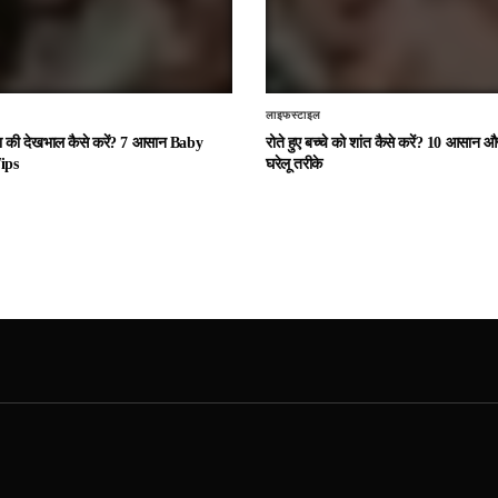
लाइफस्टाइल
चा की देखभाल कैसे करें? 7 आसान Baby
रोते हुए बच्चे को शांत कैसे करें? 10 आसान
ips
घरेलू तरीके