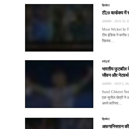
क्रिकेट
टी20 वर्ल्डकप में 
ADMIN
JULY 10, 2
Most Wicket In T20
टीम इंडिया ने करीब 
खिताब…
स्पोर्ट्स
भारतीय फुटबॉल के
जीवन और नेटवर्थ के
ADMIN
JULY 5, 20
Sunil Chhetri Net W
एक सुनील छेत्री ने अ
अपने करियर…
क्रिकेट
अफगानिस्तान की 