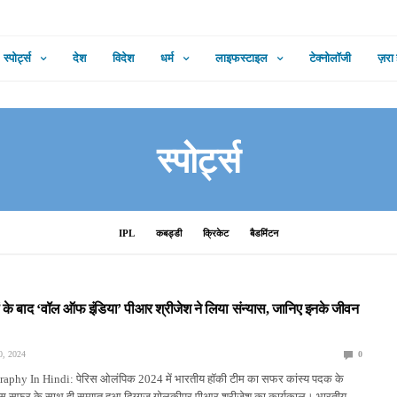
स्पोर्ट्स
देश
विदेश
धर्म
लाइफस्टाइल
टेक्नोलॉजी
ज़रा
स्पोर्ट्स
IPL
कबड्डी
क्रिकेट
बैडमिंटन
 के बाद ‘वॉल ऑफ इंडिया’ पीआर श्रीजेश ने लिया संन्यास, जानिए इनके जीवन
, 2024
0
aphy In Hindi: पेरिस ओलंपिक 2024 में भारतीय हॉकी टीम का सफर कांस्य पदक के
स सफर के साथ ही समाप्त हुआ दिग्गज गोलकीपर पीआर श्रीजेश का कार्यकाल। भारतीय