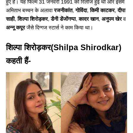
हुए हैं। यह फिल्म 31 जनवरी 1991 को रिलीज हुई थी और इसमें
अमिताभ बच्चन के अलावा
रजनीकांत
,
गोविंदा
,
किमी काटकर
,
दीपा
साही
,
शिल्पा शिरोड़कर
,
डैनी डेंजोंगप्पा
,
कादर खान
,
अनुपम खेर
व
अन्नू कपूर
जैसे दिग्गज स्टार्स ने काम किया था।
शिल्पा शिरोड़कर
(Shilpa Shirodkar)
कहती हैं-