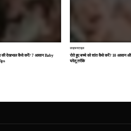
लाइफस्टाइल
चा की देखभाल कैसे करें? 7 आसान Baby
रोते हुए बच्चे को शांत कैसे करें? 10 आसान
ips
घरेलू तरीके