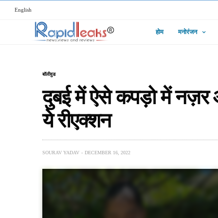
English
होम
मनोरंजन
बॉलीवुड
दुबई में ऐसे कपड़ो में नज़र
ये रीएक्शन
SOURAV YADAV
DECEMBER 16, 2022