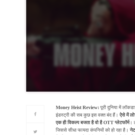
Money Heist Review:
पूरी दुनिया में लॉक
इंडस्ट्री की सब कुछ इस वक्त बंद हैं।
ऐसे में ल
एक ही विकल्प बजता है वो है OTT प्लेटफॉर्म
। ल
जिससे सीधा फायदा कंपनियों को हो रहा है।
नेट