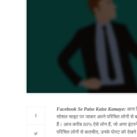
Facebook Se Paise Kaise Kamaye:
आज डि
सोशल साइट पर जाकर अपने परिचित लोगों से बा
हैं। आज करीब 80% ऐसे लोग हैं, जो अगर इंटरने
परिचित लोगों से बातचीत, उनके पोस्ट को देखन