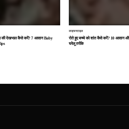
लाइफस्टाइल
चा की देखभाल कैसे करें? 7 आसान Baby
रोते हुए बच्चे को शांत कैसे करें? 10 आसान
ips
घरेलू तरीके