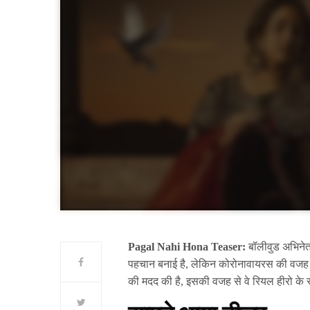
Pagal Nahi Hona Teaser:
बॉलीवुड अभिनेत
पहचान बनाई है, लेकिन कोरोनावायरस की वजह से
की मदद की है, इसकी वजह से वे रियल हीरो के रूप