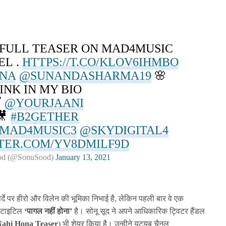
 FULL TEASER ON MAD4MUSIC
L .
HTTPS://T.CO/KLOV6IHMBO
ONA
@SUNANDASHARMA19
🌸
INK IN MY BIO

@YOURJAANI
🎥
#B2GETHER
MAD4MUSIC3
@SKYDIGITAL4
TTER.COM/YV8DMILF9D
od (@SonuSood)
January 13, 2021
पर्दे पर हीरो और विलेन की भूमिका निभाई है, लेकिन पहली बार वे एक
ा टाइटिल
‘पागल
नहीं होना’
है। सोनू सूद ने अपने आधिकारिक ट्विटर हैंडल
Nahi Hona Teaser
) भी शेयर किया है। उन्हीने यूट्यूब चैनल