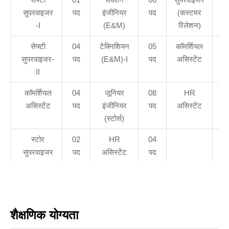
सुपरवाइजर
पद
इंजीनियर
पद
(कस्टमर
पद
-I
(E&M)
रिलेशन)
सेफ्टी
04
टेक्निशियन
05
कॉमर्शियल
04
सुपरवाइजर-
पद
(E&M)-I
पद
असिस्टेंट
पद
II
कॉमर्शियल
04
जूनियर
08
HR
01
असिस्टेंट
पद
इंजीनियर
पद
असिस्टेंट
पद
(स्टोर्स)
स्टोर
02
HR
04
सुपरवाइजर
पद
असिस्टेंट
पद
शैक्षणिक योग्यता