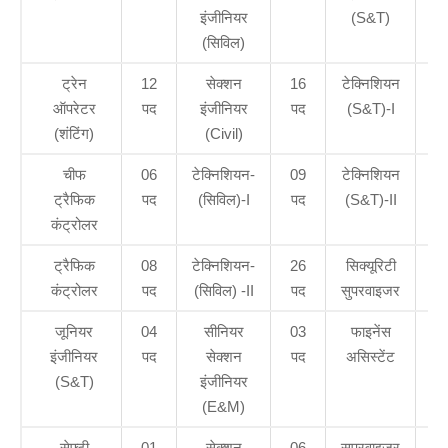
इंजीनियर
(S&T)
(सिविल)
ट्रेन
12
सेक्शन
16
टेक्निशियन
42
ऑपरेटर
पद
इंजीनियर
पद
(S&T)-I
पद
(शंटिंग)
(Civil)
चीफ
06
टेक्निशियन-
09
टेक्निशियन
97
ट्रैफिक
पद
(सिविल)-I
पद
(S&T)-II
पद
कंट्रोलर
ट्रैफिक
08
टेक्निशियन-
26
सिक्यूरिटी
04
कंट्रोलर
पद
(सिविल) -II
पद
सुपरवाइजर
पद
जूनियर
04
सीनियर
03
फाइनेंस
02
इंजीनियर
पद
सेक्शन
पद
असिस्टेंट
पद
(S&T)
इंजीनियर
(E&M)
सेफ्टी
01
सेक्शन
06
सुपरवाइजर
08