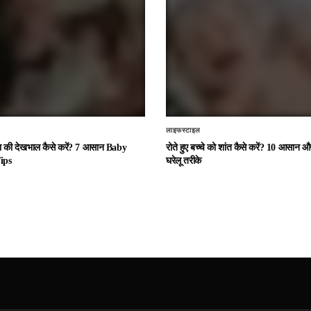
लाइफस्टाइल
चा की देखभाल कैसे करें? 7 आसान Baby
रोते हुए बच्चे को शांत कैसे करें? 10 आसान
ips
घरेलू तरीके