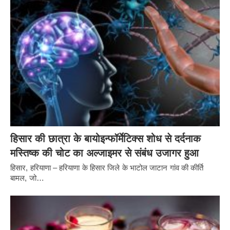
हिसार की छात्रा के बायोइन्फॉर्मेटिक्स शोध से दर्दनाक
मस्तिष्क की चोट का अल्जाइमर से संबंध उजागर हुआ
हिसार, हरियाणा – हरियाणा के हिसार जिले के भाटोल जाटान गांव की कीर्ति
बामल, जो…