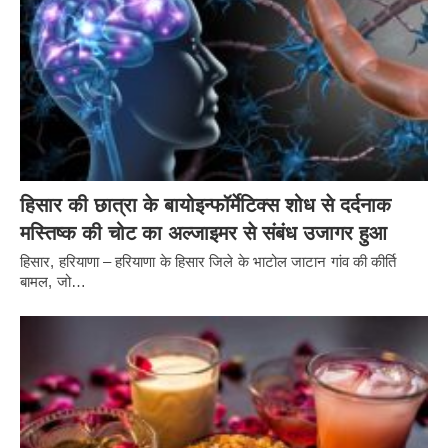
हिसार की छात्रा के बायोइन्फॉर्मेटिक्स शोध से दर्दनाक
मस्तिष्क की चोट का अल्जाइमर से संबंध उजागर हुआ
हिसार, हरियाणा – हरियाणा के हिसार जिले के भाटोल जाटान गांव की कीर्ति
बामल, जो…