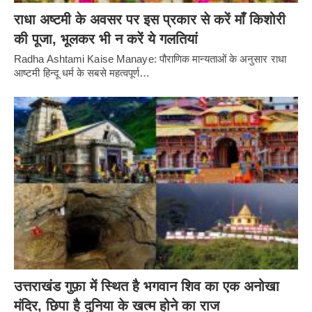
राधा अष्टमी के अवसर पर इस प्रकार से करें माँ किशोरी
की पूजा, भूलकर भी न करें ये गलतियां
Radha Ashtami Kaise Manaye: पौराणिक मान्यताओं के अनुसार राधा
आष्टमी हिन्दू धर्म के सबसे महत्वपूर्ण…
उत्तराखंड गुफ़ा में स्थित है भगवान शिव का एक अनोखा
मंदिर, छिपा है दुनिया के खत्म होने का राज