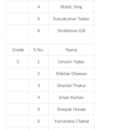
4
Mohd. Siraj
5
Suryakumar Yadav
6
Shubhman Gill
Grade
S.No.
Name
C
1
Umesh Yadav
2
Shikhar Dhawan
3
Shardul Thakur
4
Ishan Kishan
5
Deepak Hooda
6
Yuzvendra Chahal