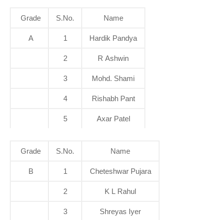
Grade
S.No.
Name
A
1
Hardik Pandya
2
R Ashwin
3
Mohd. Shami
4
Rishabh Pant
5
Axar Patel
Grade
S.No.
Name
B
1
Cheteshwar Pujara
2
K L Rahul
3
Shreyas Iyer