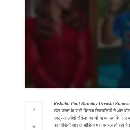
Rishabh Pant Birthday Urvashi Rautela
खेल जगत के सभी दिग्गज खिलाड़ियों ने और बॉलीव
एक्ट्रेस उर्वशी रौतेला का भी ऋषभ पंत के लिए ब
का वीडियो सोशल मीडिया पर वायरल हो रहा ह