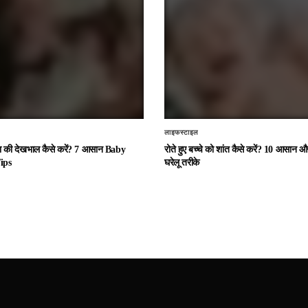
लाइफस्टाइल
चा की देखभाल कैसे करें? 7 आसान Baby
रोते हुए बच्चे को शांत कैसे करें? 10 आसान
ips
घरेलू तरीके