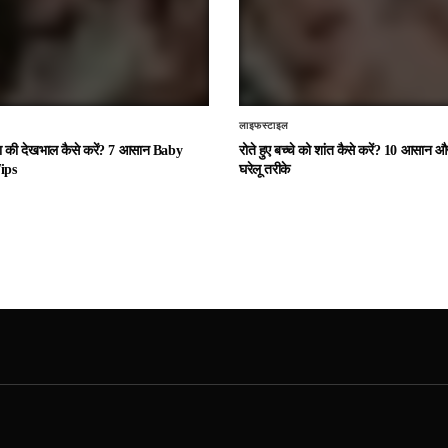
लाइफस्टाइल
चा की देखभाल कैसे करें? 7 आसान Baby
रोते हुए बच्चे को शांत कैसे करें? 10 आसान
ips
घरेलू तरीके