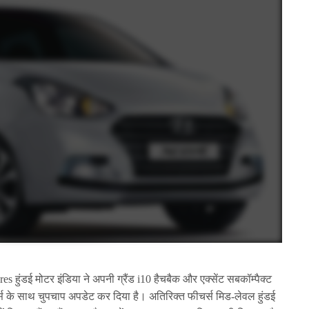
हुंडई मोटर इंडिया ने अपनी ग्रैंड i10 हैचबैक और एक्सेंट सबकॉम्पैक्ट
चर्स के साथ चुपचाप अपडेट कर दिया है। अतिरिक्त फीचर्स मिड-लेवल हुंडई