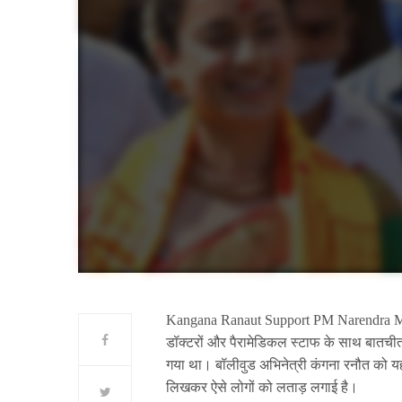
Kangana Ranaut Support PM Narendra Modi: प्
डॉक्टरों और पैरामेडिकल स्टाफ के साथ बातचीत 
गया था। बॉलीवुड अभिनेत्री कंगना रनौत को यह च
लिखकर ऐसे लोगों को लताड़ लगाई है।