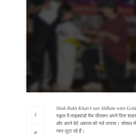
Shah Rukh Khan’s son AbRam wins Gol
स्कूल में ताइक्वांडो मैच जीतकर अपने पिता शा
और अपने बेटे अबराम को गले लगाया। सोशल मीड
प्यार लुटा रहे हैं।