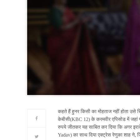
कहते हैं हुनर किसी का मोहताज नहीं होता उसे 
केबीसी(KBC 12) के करमवीर एपिसोड में जहां प
रुपये जीतकर यह साबित कर दिया कि अगर इरादे
Yadav) का साथ दिया एक्ट्रेस रेणुका शाह ने,