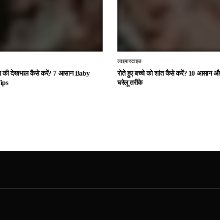
लाइफस्टाइल
चा की देखभाल कैसे करें? 7 आसान Baby
रोते हुए बच्चे को शांत कैसे करें? 10 आसान
ips
घरेलू तरीके