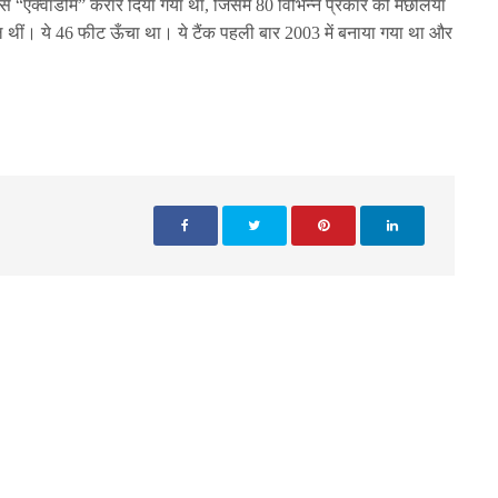
इसे “एक्वाडोम” करार दिया गया था, जिसमें 80 विभिन्न प्रकार की मछलियाँ
ल थीं। ये 46 फीट ऊँचा था। ये टैंक पहली बार 2003 में बनाया गया था और