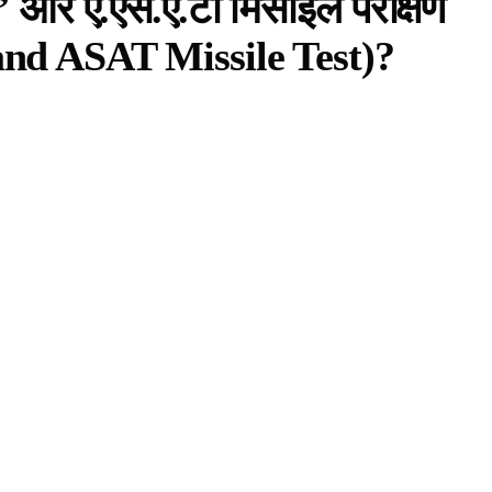
ि’ और ए.एस.ऐ.टी मिसाइल परीक्षण
and ASAT Missile Test)?