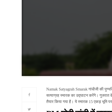
Namak Satyagrah Smarak गांधीजी की पुण्यतिथ
सत्याग्रह स्मारक का उद्घाटन करेंगे। गुजरात के
तैयार किया गया है। ये स्मारक 15 एकड़ भूमि प