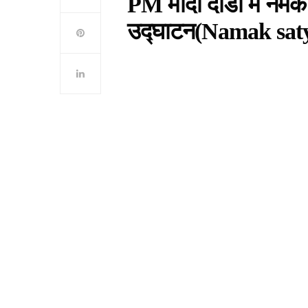
PM मोदी दांडी में नमक 
उद्घाटन(Namak sat