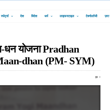
स्पोर्ट्स
देश
विदेश
धर्म
लाइफस्टाइल
टेक्नोलॉजी
ज़रा
 मान-धन योजना Pradhan
 Maan-dhan (PM- SYM)
0