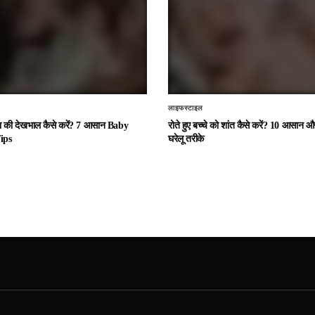
लाइफस्टाइल
चा की देखभाल कैसे करें? 7 आसान Baby
रोते हुए बच्चे को शांत कैसे करें? 10 आसान
ips
घरेलू तरीके