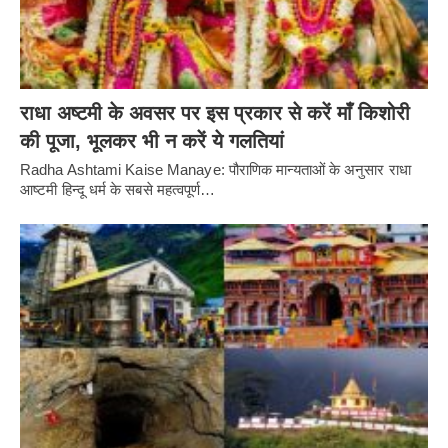
राधा अष्टमी के अवसर पर इस प्रकार से करें माँ किशोरी
की पूजा, भूलकर भी न करें ये गलतियां
Radha Ashtami Kaise Manaye: पौराणिक मान्यताओं के अनुसार राधा
आष्टमी हिन्दू धर्म के सबसे महत्वपूर्ण…