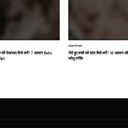
लाइफस्टाइल
चा की देखभाल कैसे करें? 7 आसान Baby
रोते हुए बच्चे को शांत कैसे करें? 10 आसान
ips
घरेलू तरीके