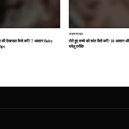
लाइफस्टाइल
चा की देखभाल कैसे करें? 7 आसान Baby
रोते हुए बच्चे को शांत कैसे करें? 10 आसान
ips
घरेलू तरीके