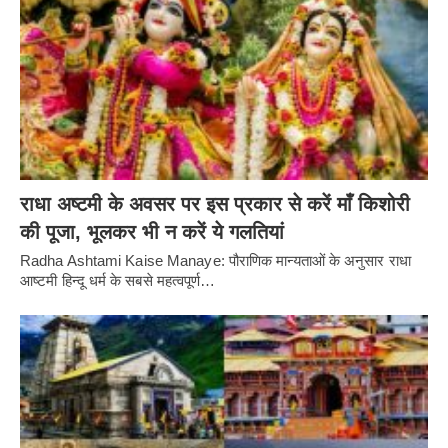
राधा अष्टमी के अवसर पर इस प्रकार से करें माँ किशोरी
की पूजा, भूलकर भी न करें ये गलतियां
Radha Ashtami Kaise Manaye: पौराणिक मान्यताओं के अनुसार राधा
आष्टमी हिन्दू धर्म के सबसे महत्वपूर्ण…