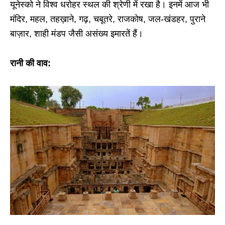
यूनेस्को ने विश्व धरोहर स्थल की श्रेणी में रखा है। इनमें आज भी
मंदिर, महल, तहख़ाने, गढ़, चबूतरे, राजकोष, जल-खंडहर, पुराने
बाज़ार, शाही मंडप जैसी असंख्य इमारतें हैं।
रानी की वाव: