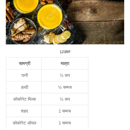
123RF
सामग्री
मात्रा
पानी
½ कप
हल्दी
½ चम्मच
कोकोनेट मिल्क
½ कप
शहद
1 चम्मच
कोकोनेट ऑयल
1 चम्मच