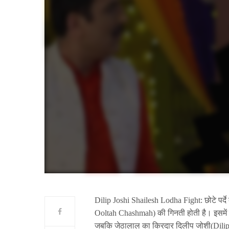
Dilip Joshi Shailesh Lodha Fight: छोटे पर्द
Ooltah Chashmah) की गिनती होती है। इसमें श
जबकि जेठालाल का किरदार दिलीप जोशी(Dilip Josh