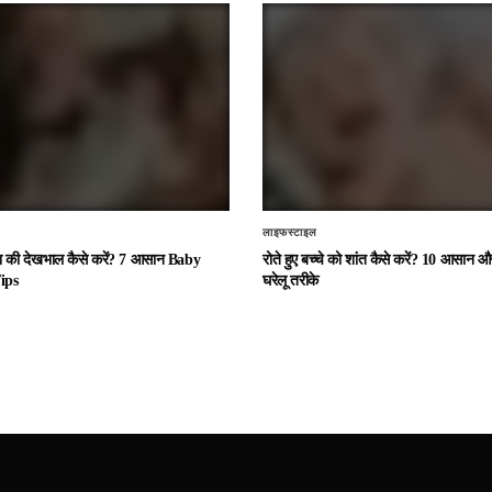
लाइफस्टाइल
चा की देखभाल कैसे करें? 7 आसान Baby
रोते हुए बच्चे को शांत कैसे करें? 10 आसान
ips
घरेलू तरीके