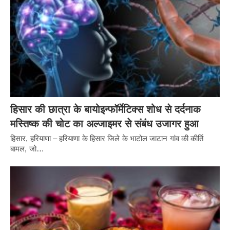
हिसार की छात्रा के बायोइन्फॉर्मेटिक्स शोध से दर्दनाक
मस्तिष्क की चोट का अल्जाइमर से संबंध उजागर हुआ
हिसार, हरियाणा – हरियाणा के हिसार जिले के भाटोल जाटान गांव की कीर्ति
बामल, जो…