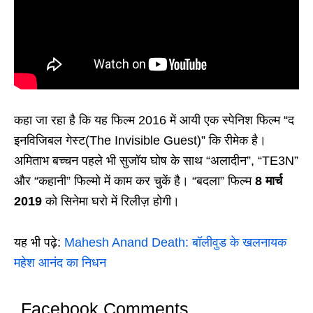
कहा जा रहा है कि यह फिल्म 2016 में आयी एक स्पेनिश फिल्म “द
इनविजिबल गेस्ट(The Invisible Guest)” कि रीमेक है।
अमिताभ बच्चन पहले भी सुजॉय घोष के साथ “अलादीन”, “TE3N”
और “कहानी” फिल्मो में काम कर चुकें है। “बदला” फिल्म
8 मार्च
2019
को सिनेमा घरो में रिलीज़ होगी।
यह भी पढ़े:
Mahesh Anand Death: बॉलीवुड के खलनायक
महेश आनंद का निधन
Facebook Comments