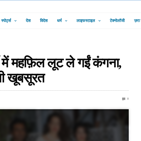
स्पोर्ट्स
देश
विदेश
धर्म
लाइफस्टाइल
टेक्नोलॉजी
ज़रा
ी में महफ़िल लूट ले गईं कंगना,
सी खूबसूरत
0