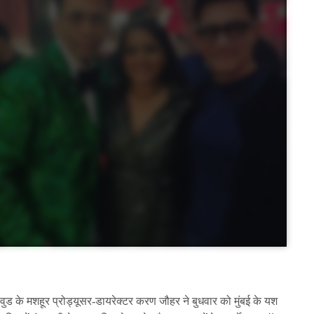
ीवुड के मशहूर प्रोड्यूसर-डायरेक्टर करण जौहर ने बुधवार को मुंबई के यश