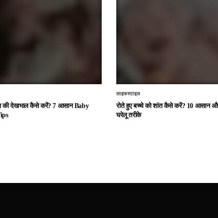
लाइफस्टाइल
चा की देखभाल कैसे करें? 7 आसान Baby
रोते हुए बच्चे को शांत कैसे करें? 10 आसान
ips
घरेलू तरीके