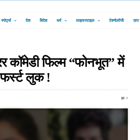
स्पोर्ट्स
देश
विदेश
धर्म
लाइफस्टाइल
टेक्नोलॉजी
ज़रा
रर कॉमेडी फिल्म “फोनभूत” में
फर्स्ट लुक !
0