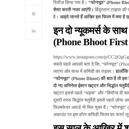
रिलीज़ किया गया है।
“फोनभूत” (Phone Bhoot) 
शेयर करती नजर आएंगी।
हिंदुस्तान टाइम्स क
है।
आइये जानते हैं आखिर इस फिल्म में क्या ह
इन दो न्यूकमर्स के साथ
(Phone Bhoot First
https://www.instagram.com/p/CC2jQgG
सबसे पहले आपको बता दें कि, “फोनभूत” (Phone
जाएगा और साथ में कॉमेडी का तड़का।
हालाँकि 
“फोनभूत” (Phone Bhoot) की बात है तो इस फि
दो नए अभिनेता ईशान खट्टर और सिद्धांत चतुर्व
खट्टर इससे पहले “धड़क” और “बियॉन्ड दी क्लाउ
दूसरी तरफ सिद्धांत चतुर्वेदी इससे पहले ज़ोया अ
फिल्मफेयर अवार्ड भी मिल चुका है। “फोनभूत” (Ph
अकाउंट पर इस हॉरर कॉमेडी फिल्म का फर्स्ट ल
इस साल के आखिर में शु