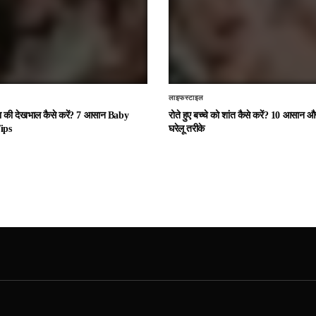
लाइफस्टाइल
चा की देखभाल कैसे करें? 7 आसान Baby
रोते हुए बच्चे को शांत कैसे करें? 10 आसान
ips
घरेलू तरीके