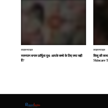
लाइफस्टाइल
लाइफस्टाइल
स्तनपान बनाम फ़ॉर्मूला दूध: आपके बच्चे के लिए क्या सही
शिशु की त्व
है?
Skincare T