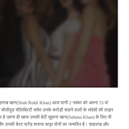
 शाहरुख खान(Shah Rukh Khan) आज यानी 2 नवंबर को अपना 55 वां
बॉलीवुड सेलिब्रिटी समेत उनके करोड़ों चाहने वालों के संदेशों की लाइन
 है उतना ही खास उनकी बेटी सुहाना खान(Suhana Khan) के लिए भी
 उनकी बेस्ट फ्रेंड शनाया कपूर दोनों का जन्मदिन है। शाहरुख और