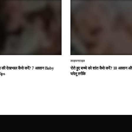
लाइफस्टाइल
चा की देखभाल कैसे करें? 7 आसान Baby
रोते हुए बच्चे को शांत कैसे करें? 10 आसान
ips
घरेलू तरीके