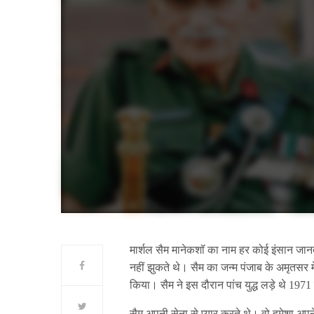
मार्शल सैम मानेकशॉ का नाम हर कोई इंसान जानता
नहीं झुकते थे। सैम का जन्म पंजाब के अमृतसर
किया। सैम ने इस दौरान पांच युद्ध लड़े थे 197
सैम अपनी सेना से प्यार करते थे। वो हमेशा अ