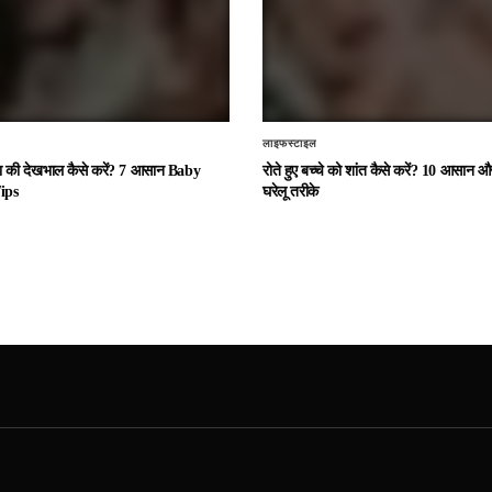
लाइफस्टाइल
चा की देखभाल कैसे करें? 7 आसान Baby
रोते हुए बच्चे को शांत कैसे करें? 10 आसान
ips
घरेलू तरीके