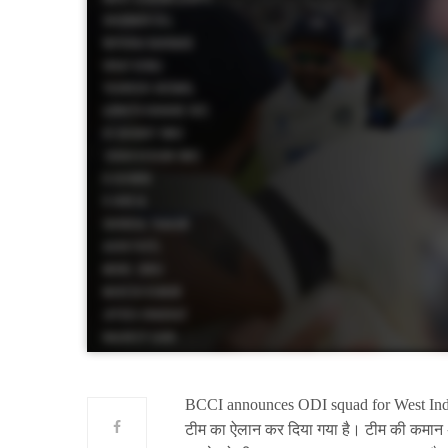
BCCI announces ODI squad for West Indies 
टीम का ऐलान कर दिया गया है। टीम की कमान अनुभ