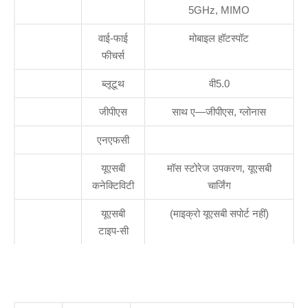
5GHz, MIMO
वाई-फाई
मोबाइल हॉटस्पॉट
फीचर्स
ब्लूटूथ
वी5.0
जीपीएस
साथ ए—जीपीएस, ग्लोनास
एनएफसी
यूएसबी
मॉस स्टोरेज उपकरण, यूएसबी
कनेक्टिविटी
चार्जिंग
यूएसबी
(माइक्रो यूएसबी सपोर्ट नहीं)
टाइप-सी