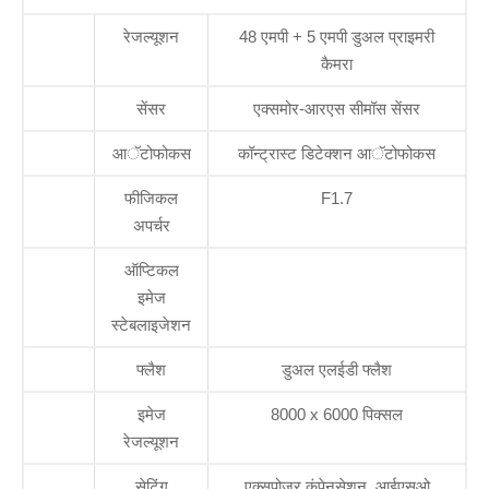
रेजल्यूशन
48 एमपी + 5 एमपी डुअल प्राइमरी
कैमरा
सेंसर
एक्समोर-आरएस सीमॉस सेंसर
आॅटोफोकस
कॉन्ट्रास्ट डिटेक्शन आॅटोफोकस
फीजिकल
F1.7
अपर्चर
ऑप्टिकल
इमेज
स्टेबलाइजेशन
फ्लैश
डुअल एलईडी फ्लैश
इमेज
8000 x 6000 पिक्सल
रेजल्यूशन
सेटिंग
एक्सपोजर कंपेनसेशन, आईएसओ