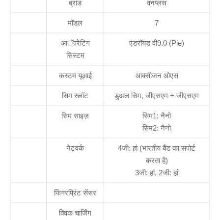
ब्रांड
वनप्लस
मॉडल
7
आॅपरेटिंग
एंडरॉयड वी9.0 (Pie)
सिस्टम
कस्टम यूआई
आक्सीजन ओएस
सिम स्लॉट
डुअल सिम, जीएसएम + जीएसएम
सिम साइज़
सिम1: नैनो
सिम2: नैनो
नेटवर्क
4जी: हां (भारतीय बैंड का सपोर्ट
करता है)
3जी: हां, 2जी: हां
फिंगरप्रिंट सेंसर
क्विक चार्जिंग