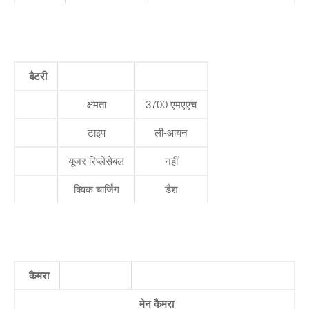
बैटरी
क्षमता
3700 एमएएच
टाइप
ली-आयन
यूजर रिप्लेसेबल
नहीं
क्विक चार्जिंग
डैश
कैमरा
मेन कैमरा