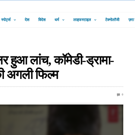
स्पोर्ट्स
देश
विदेश
धर्म
लाइफस्टाइल
टेक्नोलॉजी
ज़रा
लर हुआ लांच, कॉमेडी-ड्रामा-
की अगली फिल्म
0