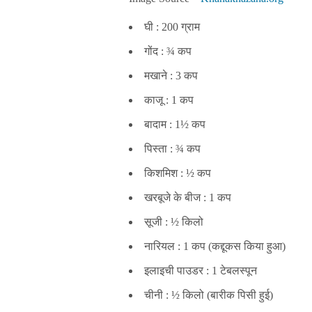
घी : 200 ग्राम
गोंद : ¾ कप
मखाने : 3 कप
काजू : 1 कप
बादाम : 1½ कप
पिस्ता : ¾ कप
किशमिश : ½ कप
खरबूजे के बीज : 1 कप
सूजी : ½ किलो
नारियल : 1 कप (कद्दूकस किया हुआ)
इलाइची पाउडर : 1 टेबलस्पून
चीनी : ½ किलो (बारीक पिसी हुई)