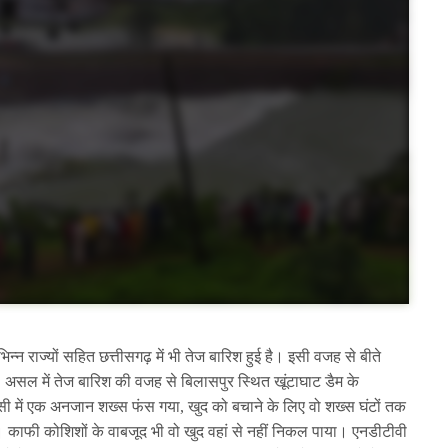
भिन्न राज्यों सहित छत्तीसगढ़ में भी तेज बारिश हुई है। इसी वजह से बीते
 असल में तेज बारिश की वजह से बिलासपुर स्थित खूंटाघाट डैम के
 इसी में एक अनजान शख्स फंस गया, खुद को बचाने के लिए वो शख्स घंटों तक
। काफी कोशिशों के वाबजूद भी वो खुद वहां से नहीं निकल पाया। एनडीटीवी