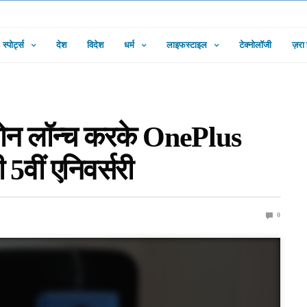
स्पोर्ट्स
देश
विदेश
धर्म
लाइफस्टाइल
टेक्नोलॉजी
ज़रा
टफोन लॉन्च करके OnePlus
 5वीं एनिवर्सरी
0